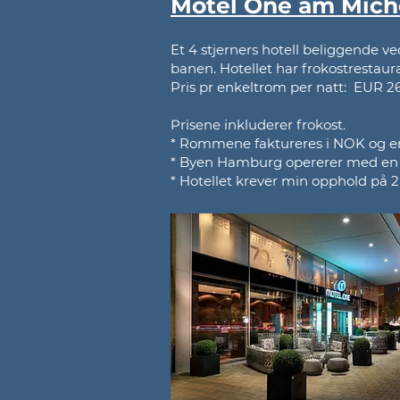
Motel One am Mich
Et 4 stjerners hotell beliggende v
banen. Hotellet har frokostrestaura
Pris pr enkeltrom per natt: EUR 2
Prisene inkluderer frokost.
* Rommene faktureres i NOK og end
* Byen Hamburg opererer med en tur
* Hotellet krever min opphold på 2