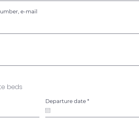
umber, e-mail
te beds
r
Departure date
*
e
q
u
i
r
e
d