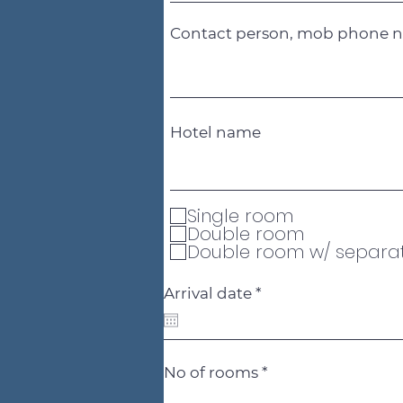
Contact person, mob phone n
Hotel name
Single room
Double room
Double room w/ separa
r
Arrival date
*
e
q
u
i
r
No of rooms
e
d