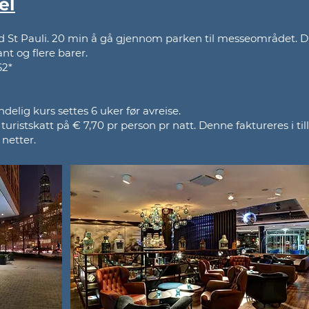
el
ed St Pauli. 20 min å gå gjennom parken til messeområdet. D
nt og flere barer.
62*
elig kurs settes 6 uker før avreise.
istskatt på € 7,70 pr person pr natt. Denne faktureres i til
 netter.