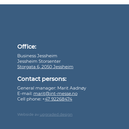
Office:
Business Jessheim
Jessheim Storsenter
Storgata 6, 2050 Jessheim
Contact persons:
General manager: Marit Aadnøy
E-mail:
marit@int-messe.no
Cell phone: +
47 92268474
Webside av
upgraded.design