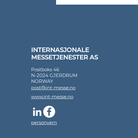
INTERNASJONALE
MESSETJENESTER AS
Postboks 46
N-2024 GJERDRUM
NORWAY
post@int-messe.no
www.int-messe.no
personvern