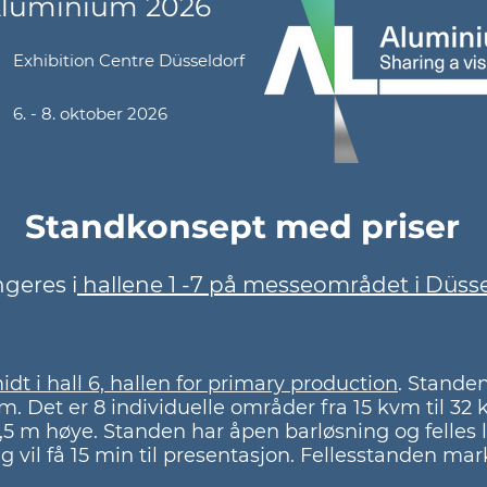
luminium 2026
Exhibition Centre Düsseldorf
6. - 8. oktober 2026
Standkonsept med priser
geres i
hallene 1 -7 på messeområdet i Düsse
idt i hall 6, hallen for primary production
. Standen
m. Det er 8 individuelle områder fra 15 kvm til 3
 2,5 m høye. Standen har åpen barløsning og felle
g vil få 15 min til presentasjon. Fellesstanden ma
.