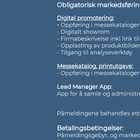
Obligatorisk markedsføri
Digital promotering:
-
Oppføring i messekatalogen 
- Digitalt showrom
- Firmabeskrivelse inkl link t
- Opplasting av produktbild
- Tilgang til analyseverktøy
Messekatalog, printutgave:
​- Oppføring i messekatalogen
Lead Manager App
:
App for å samle og administ
Påmeldingene behandles et
Betalingsbetingelser:
Påmeldingsgebyr, og markedsfør