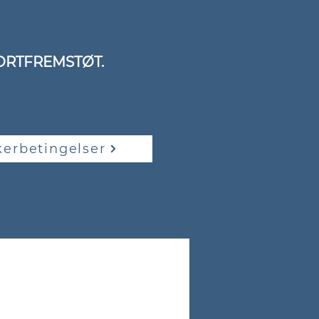
.
ORTFREMSTØT.
kerbetingelser